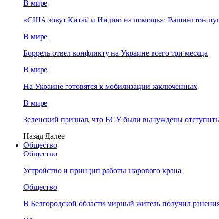
В мире
«США зовут Китай и Индию на помощь»: Вашингтон пуг
В мире
Боррель отвел конфликту на Украине всего три месяца
В мире
На Украине готовятся к мобилизации заключенных
В мире
Зеленский признал, что ВСУ были вынуждены отступить
Назад
Далее
Общество
Общество
Устройство и принцип работы шарового крана
Общество
В Белгородской области мирный житель получил ранения