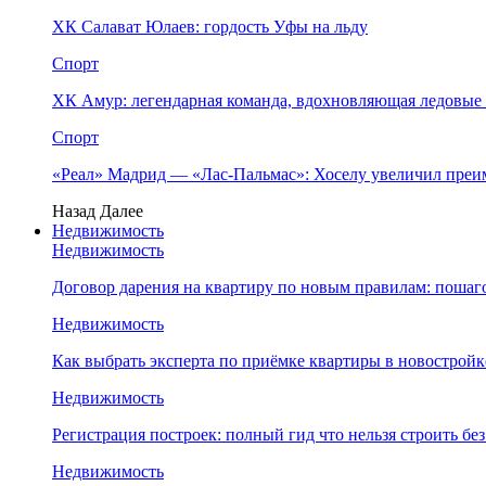
ХК Салават Юлаев: гордость Уфы на льду
Спорт
ХК Амур: легендарная команда, вдохновляющая ледовые
Спорт
«Реал» Мадрид — «Лас-Пальмас»: Хоселу увеличил преи
Назад
Далее
Недвижимость
Недвижимость
Договор дарения на квартиру по новым правилам: пошаг
Недвижимость
Как выбрать эксперта по приёмке квартиры в новостройке
Недвижимость
Регистрация построек: полный гид что нельзя строить бе
Недвижимость