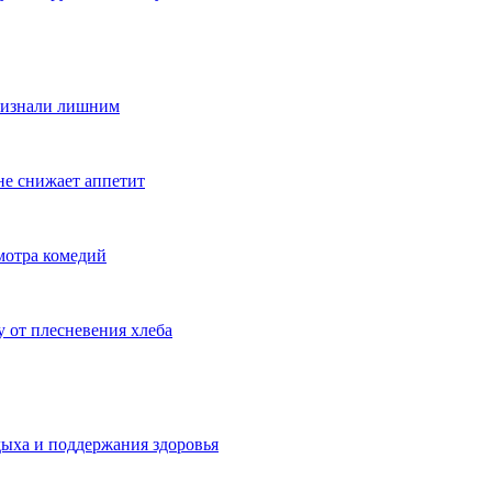
признали лишним
не снижает аппетит
мотра комедий
 от плесневения хлеба
дыха и поддержания здоровья