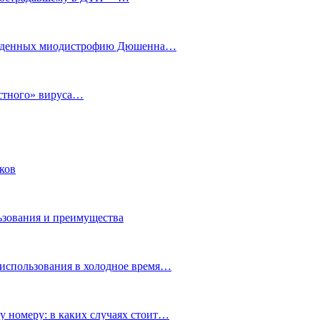
рожденных миодистрофию Дюшенна…
естного» вируса…
ков
ьзования и преимущества
 использования в холодное время…
у номеру: в каких случаях стоит…