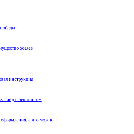
 победы
мущество хозяев
овая инструкция
: Гайд с чек-листом
з оформления, а что можно