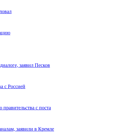
ловал
зацию
диалоге, заявил Песков
а с Россией
 правительства с поста
налам, заявили в Кремле