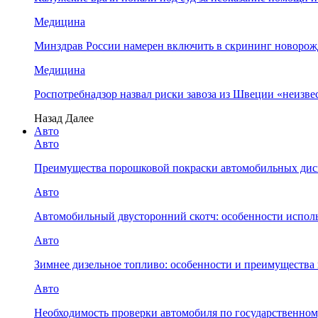
Медицина
Минздрав России намерен включить в скрининг ново
Медицина
Роспотребнадзор назвал риски завоза из Швеции «неизв
Назад
Далее
Авто
Авто
Преимущества порошковой покраски автомобильных дис
Авто
Автомобильный двусторонний скотч: особенности испол
Авто
Зимнее дизельное топливо: особенности и преимущества
Авто
Необходимость проверки автомобиля по государственном