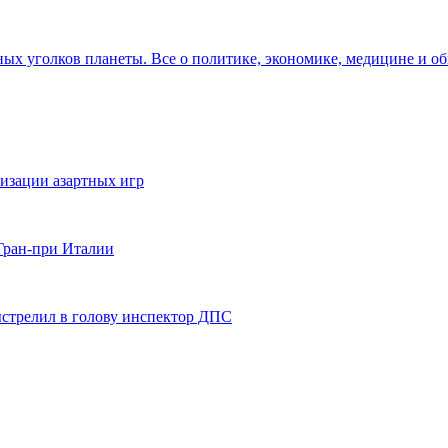
зных уголков планеты. Все о политике, экономике, медицине и о
изации азартных игр
Гран-при Италии
ыстрелил в голову инспектор ДПС