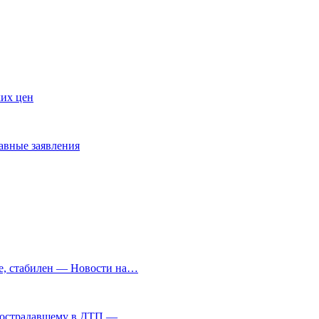
ких цен
авные заявления
ре, стабилен — Новости на…
и пострадавшему в ДТП —…