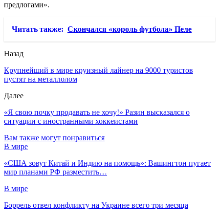
предлогами».
Читать также:
Скончался «король футбола» Пеле
Назад
Крупнейший в мире круизный лайнер на 9000 туристов
пустят на металлолом
Далее
«Я свою почку продавать не хочу!» Разин высказался о
ситуации с иностранными хоккеистами
Вам также могут понравиться
В мире
«США зовут Китай и Индию на помощь»: Вашингтон пугает
мир планами РФ разместить…
В мире
Боррель отвел конфликту на Украине всего три месяца