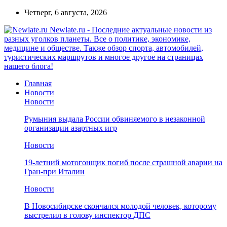
Четверг, 6 августа, 2026
Newlate.ru - Последние актуальные новости из
разных уголков планеты. Все о политике, экономике,
медицине и обществе. Также обзор спорта, автомобилей,
туристических маршрутов и многое другое на страницах
нашего блога!
Главная
Новости
Новости
Румыния выдала России обвиняемого в незаконной
организации азартных игр
Новости
19-летний мотогонщик погиб после страшной аварии на
Гран-при Италии
Новости
В Новосибирске скончался молодой человек, которому
выстрелил в голову инспектор ДПС