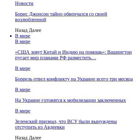
Новости
Борис Джонсон тайно обвенчался со своей
возлюбленной
Назад
Далее
В мире
В мире
«США зовут Китай и Индию на помощь»: Вашингтон
пугает мир планами РФ разместить…
В мире
Боррель отвел конфликту на Украине всего три месяца
В мире
На Украине готовятся к мобилизации заключенных
В мире
Зеленский признал, что ВСУ были вынуждены
отступить из Авдеевки
Назад
Далее