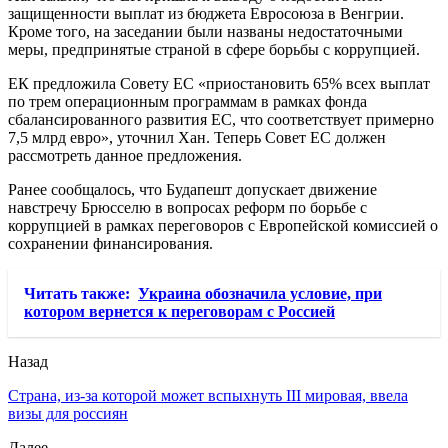
защищенности выплат из бюджета Евросоюза в Венгрии.
Кроме того, на заседании были названы недостаточными
меры, предпринятые страной в сфере борьбы с коррупцией.
ЕК предложила Совету ЕС «приостановить 65% всех выплат
по трем операционным программам в рамках фонда
сбалансированного развития ЕС, что соответствует примерно
7,5 млрд евро», уточнил Хан. Теперь Совет ЕС должен
рассмотреть данное предложения.
Ранее сообщалось, что Будапешт допускает движение
навстречу Брюсселю в вопросах реформ по борьбе с
коррупцией в рамках переговоров с Европейской комиссией о
сохранении финансирования.
Читать также:
Украина обозначила условие, при
котором вернется к переговорам с Россией
Назад
Страна, из-за которой может вспыхнуть III мировая, ввела
визы для россиян
Далее