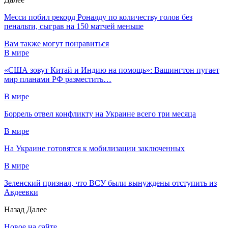
Месси побил рекорд Роналду по количеству голов без
пенальти, сыграв на 150 матчей меньше
Вам также могут понравиться
В мире
«США зовут Китай и Индию на помощь»: Вашингтон пугает
мир планами РФ разместить…
В мире
Боррель отвел конфликту на Украине всего три месяца
В мире
На Украине готовятся к мобилизации заключенных
В мире
Зеленский признал, что ВСУ были вынуждены отступить из
Авдеевки
Назад
Далее
Новое на сайте