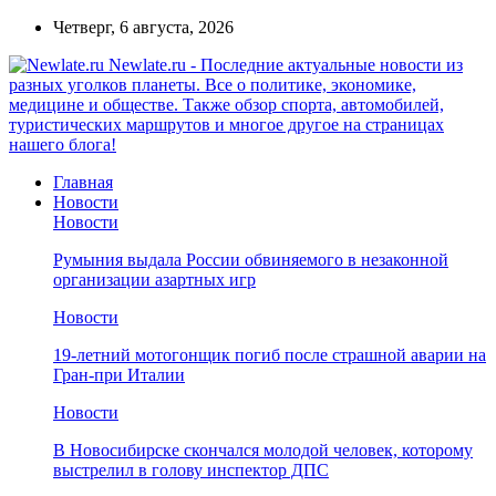
Четверг, 6 августа, 2026
Newlate.ru - Последние актуальные новости из
разных уголков планеты. Все о политике, экономике,
медицине и обществе. Также обзор спорта, автомобилей,
туристических маршрутов и многое другое на страницах
нашего блога!
Главная
Новости
Новости
Румыния выдала России обвиняемого в незаконной
организации азартных игр
Новости
19-летний мотогонщик погиб после страшной аварии на
Гран-при Италии
Новости
В Новосибирске скончался молодой человек, которому
выстрелил в голову инспектор ДПС